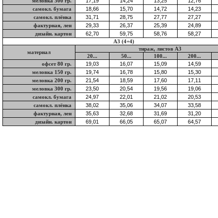
меловка 300 гр.
самокл. бумага
самокл. плёнка
фактурная, лен
дизайн. картон
А3 (4+4)
тираж, листов А3
материал
20...
50...
100...
200...
офсет 80 гр.
меловка 150 гр.
меловка 200 гр.
меловка 300 гр.
самокл. бумага
самокл. плёнка
фактурная, лен
дизайн. картон