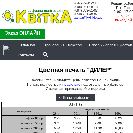
(044) 22-11-233
Режим рабо
(098) 931-68-18
Пн - Птн:
(097) 339-61-07
9-00 - 17-0
(050) 761-48-87
Сб, Вс:
zakaz@kvit.kiev.ua
выходной
Заказ ОНЛАЙН
Главная
Требования к макетам
Способы оплаты. Достав
Контакты
Цветная печать "ДИЛЕР"
Залогиньтесь и увидите цены с учетом Вашей скидки
Печать полностью и
правильно
подготовленных файлов.
Стоимость приведена без порезки.
-
Цены в таблице
А3 (4+0)
тираж, листов А3
материал
20...
50...
100...
200...
офсет 80 гр.
меловка 150 гр.
меловка 200 гр.