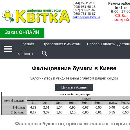
(044) 22-11-233
Режим рабо
(098) 931-68-18
Пн - Птн:
(097) 339-61-07
9-00 - 17-0
(050) 761-48-87
Сб, Вс:
zakaz@kvit.kiev.ua
выходной
Заказ ОНЛАЙН
Главная
Требования к макетам
Способы оплаты. Достав
Контакты
Фальцование бумаги в Киеве
Залогиньтесь и увидите цены с учетом Вашей скидки
-
Цены в таблице
1 лист любого размера
тираж
кол. фальцев
10...
20...
50...
100...
200...
500...
1тыс...
2тыс..
1 фальц
2 фальца
Фальцовка буклетов, пригласительных, открыт