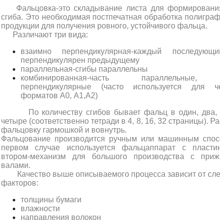
Фальцовка-это складывание листа для формировани
сгиба. Это необходимая постпечатная обработка полигра
продукции для получения ровного, устойчивого фальца.
Различают три вида:
взаимно перпендикулярная-каждый последующ
перпендикулярен предыдущему
параллельная-сгибы параллельны
комбинированная-часть параллельные,
перпендикулярные (часто используется для ч
форматов А0, А1,А2)
По количеству сгибов бывает фальц в один, два, 
четыре (соответственно тетради в 4, 8, 16, 32 страницы). Р
фальцовку гармошкой и вовнутрь.
Фальцование производится ручным или машинным спос
первом случае используется фальцаппарат с пласти
втором-механизм для большого производства с при
валами.
Качество выше описываемого процесса зависит от сл
факторов:
толщины бумаги
влажности
направления волокон